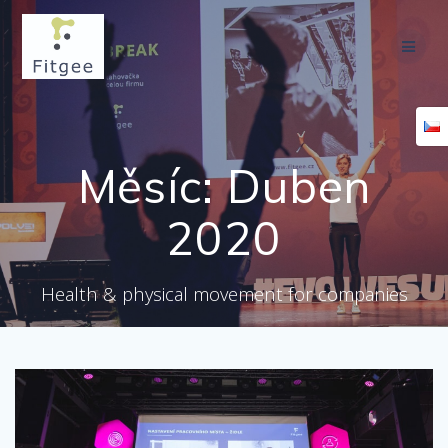
Přeskočit
na
obsah
Měsíc:
Duben
2020
Health & physical movement for companies