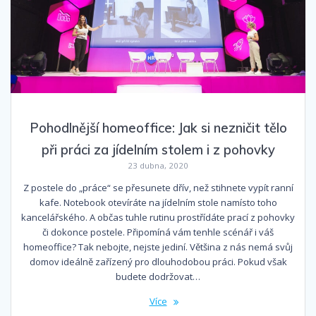
Pohodlnější homeoffice: Jak si nezničit tělo
při práci za jídelním stolem i z pohovky
23 dubna, 2020
Z postele do „práce“ se přesunete dřív, než stihnete vypít ranní
kafe. Notebook otevíráte na jídelním stole namísto toho
kancelářského. A občas tuhle rutinu prostřídáte prací z pohovky
či dokonce postele. Připomíná vám tenhle scénář i váš
homeoffice? Tak nebojte, nejste jediní. Většina z nás nemá svůj
domov ideálně zařízený pro dlouhodobou práci. Pokud však
budete dodržovat…
Více