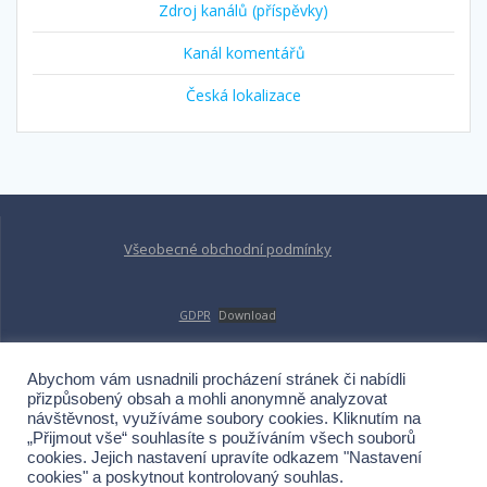
Zdroj kanálů (příspěvky)
Kanál komentářů
Česká lokalizace
Všeobecné obchodní podmínky
GDPR
Download
Abychom vám usnadnili procházení stránek či nabídli
Obchodní podmínky služby FIT KAMPAŇ
přizpůsobený obsah a mohli anonymně analyzovat
návštěvnost, využíváme soubory cookies. Kliknutím na
„Přijmout vše“ souhlasíte s používáním všech souborů
cookies. Jejich nastavení upravíte odkazem "Nastavení
Fitgee
cookies" a poskytnout kontrolovaný souhlas.